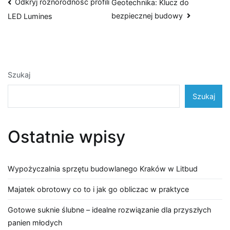
Nawigacja
Odkryj różnorodność profili
Geotechnika: Klucz do
bezpiecznej budowy
LED Lumines
wpisu
Szukaj
Szukaj
Ostatnie wpisy
Wypożyczalnia sprzętu budowlanego Kraków w Litbud
Majatek obrotowy co to i jak go obliczac w praktyce
Gotowe suknie ślubne – idealne rozwiązanie dla przyszłych
panien młodych